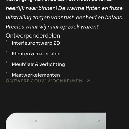
𝘩𝘦𝘦𝘳𝘭𝘪𝘫𝘬 𝘯𝘢𝘢𝘳 𝘣𝘪𝘯𝘯𝘦𝘯! 𝘋𝘦 𝘸𝘢𝘳𝘮𝘦 𝘵𝘪𝘯𝘵𝘦𝘯 𝘦𝘯 𝘧𝘳𝘪𝘴𝘴𝘦
𝘶𝘪𝘵𝘴𝘵𝘳𝘢𝘭𝘪𝘯𝘨 𝘻𝘰𝘳𝘨𝘦𝘯 𝘷𝘰𝘰𝘳 𝘳𝘶𝘴𝘵, 𝘦𝘦𝘯𝘩𝘦𝘪𝘥 𝘦𝘯 𝘣𝘢𝘭𝘢𝘯𝘴.
𝘗𝘳𝘦𝘤𝘪𝘦𝘴 𝘸𝘢𝘢𝘳 𝘸𝘪𝘫 𝘯𝘢𝘢𝘳 𝘰𝘱 𝘻𝘰𝘦𝘬 𝘸𝘢𝘳𝘦𝘯!’
Ontwerponderdelen
Interieurontwerp 2D
Kleuren & materialen
Meubilair & verlichting
Maatwerkelementen
ONTWERP JOUW WOONKEUKEN