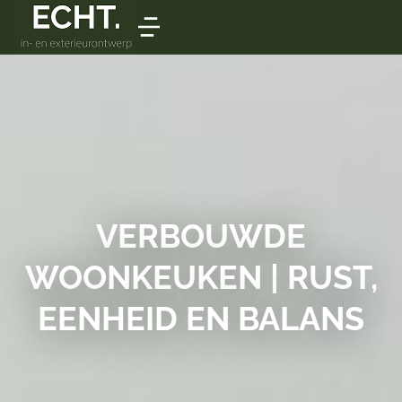
VERBOUWDE
WOONKEUKEN | RUST,
EENHEID EN BALANS