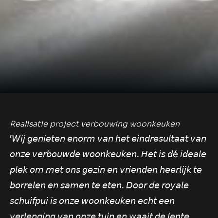
Realisatie project verbouwing woonkeuken
‘𝘞𝘪𝘫 𝘨𝘦𝘯𝘪𝘦𝘵𝘦𝘯 𝘦𝘯𝘰𝘳𝘮 𝘷𝘢𝘯 𝘩𝘦𝘵 𝘦𝘪𝘯𝘥𝘳𝘦𝘴𝘶𝘭𝘵𝘢𝘢𝘵 𝘷𝘢𝘯
𝘰𝘯𝘻𝘦 𝘷𝘦𝘳𝘣𝘰𝘶𝘸𝘥𝘦 𝘸𝘰𝘰𝘯𝘬𝘦𝘶𝘬𝘦𝘯. 𝘏𝘦𝘵 𝘪𝘴 𝘥é 𝘪𝘥𝘦𝘢𝘭𝘦
𝘱𝘭𝘦𝘬 𝘰𝘮 𝘮𝘦𝘵 𝘰𝘯𝘴 𝘨𝘦𝘻𝘪𝘯 𝘦𝘯 𝘷𝘳𝘪𝘦𝘯𝘥𝘦𝘯 𝘩𝘦𝘦𝘳𝘭𝘪𝘫𝘬 𝘵𝘦
𝘣𝘰𝘳𝘳𝘦𝘭𝘦𝘯 𝘦𝘯 𝘴𝘢𝘮𝘦𝘯 𝘵𝘦 𝘦𝘵𝘦𝘯. 𝘋𝘰𝘰𝘳 𝘥𝘦 𝘳𝘰𝘺𝘢𝘭𝘦
𝘴𝘤𝘩𝘶𝘪𝘧𝘱𝘶𝘪 𝘪𝘴 𝘰𝘯𝘻𝘦 𝘸𝘰𝘰𝘯𝘬𝘦𝘶𝘬𝘦𝘯 𝘦𝘤𝘩𝘵 𝘦𝘦𝘯
𝘷𝘦𝘳𝘭𝘦𝘯𝘨𝘪𝘯𝘨 𝘷𝘢𝘯 𝘰𝘯𝘻𝘦 𝘵𝘶𝘪𝘯 𝘦𝘯 𝘸𝘢𝘢𝘪𝘵 𝘥𝘦 𝘭𝘦𝘯𝘵𝘦