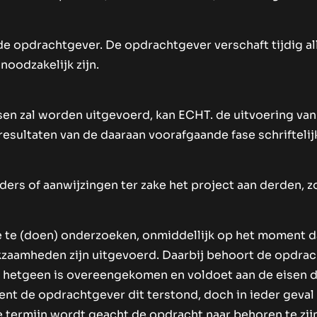
e opdrachtgever. De opdrachtgever verschaft tijdig alle
oodzakelijk zijn.
sen zal worden uitgevoerd, kan ECHT. de uitvoering van
esultaten van de daaraan voorafgaande fase schrifteli
ers of aanwijzingen ter zake het project aan derden, z
 te (doen) onderzoeken, onmiddellijk op het moment d
kzaamheden zijn uitgevoerd. Daarbij behoort de opdrac
 hetgeen is overeengekomen en voldoet aan de eisen di
ient de opdrachtgever dit terstond, doch in ieder geval
ie termijn wordt geacht de opdracht naar behoren te zij