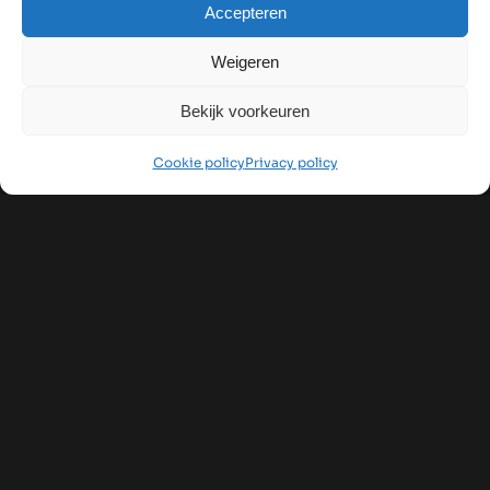
Accepteren
Weigeren
Bekijk voorkeuren
Cookie policy
Privacy policy
Advies
De interieurcommissie vormde een cruciale
schakel in de realisatie van het nieuwe interieur.
Wat begon met kleurkeuzes, groeide uit tot een
totaalvisie: van vloeren en verlichting tot
meubilair en details. Alles met één doel – een
sfeervol en functioneel interieur creëren dat
harmonieert met het karakter van de kerk.