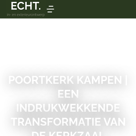
POORTKERK KAMPEN |
EEN
INDRUKWEKKENDE
TRANSFORMATIE VAN
DE KERKZAAL