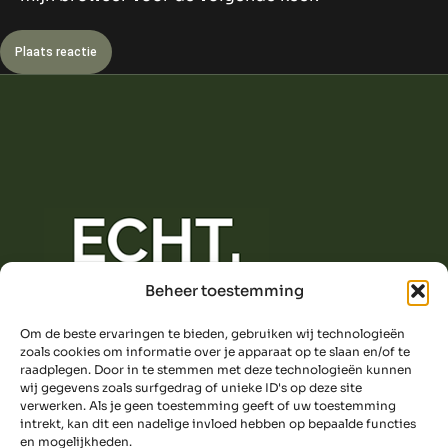
Plaats reactie
Beheer toestemming
Zwolle
Om de beste ervaringen te bieden, gebruiken wij technologieën
038-2003060
zoals cookies om informatie over je apparaat op te slaan en/of te
raadplegen. Door in te stemmen met deze technologieën kunnen
info@echtontwerp.nl
wij gegevens zoals surfgedrag of unieke ID's op deze site
Privacy policy
verwerken. Als je geen toestemming geeft of uw toestemming
intrekt, kan dit een nadelige invloed hebben op bepaalde functies
en mogelijkheden.