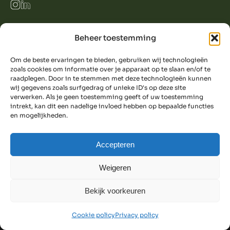
Beheer toestemming
© 2024 ECHT. IN- EN EXTERIEURONTWERP
ALL RIGHTS RESERVED
POWERED BY EXTIN MEDIA
Om de beste ervaringen te bieden, gebruiken wij technologieën
zoals cookies om informatie over je apparaat op te slaan en/of te
raadplegen. Door in te stemmen met deze technologieën kunnen
wij gegevens zoals surfgedrag of unieke ID's op deze site
verwerken. Als je geen toestemming geeft of uw toestemming
intrekt, kan dit een nadelige invloed hebben op bepaalde functies
en mogelijkheden.
Accepteren
Weigeren
Bekijk voorkeuren
Cookie policy
Privacy policy