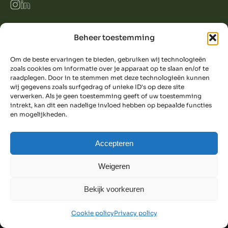
Beheer toestemming
© 2024 ECHT. IN- EN EXTERIEURONTWERP
ALL RIGHTS RESERVED
POWERED BY EXTIN MEDIA
Om de beste ervaringen te bieden, gebruiken wij technologieën
zoals cookies om informatie over je apparaat op te slaan en/of te
raadplegen. Door in te stemmen met deze technologieën kunnen
wij gegevens zoals surfgedrag of unieke ID's op deze site
verwerken. Als je geen toestemming geeft of uw toestemming
intrekt, kan dit een nadelige invloed hebben op bepaalde functies
en mogelijkheden.
Accepteren
Weigeren
Bekijk voorkeuren
Cookie policy
Privacy policy